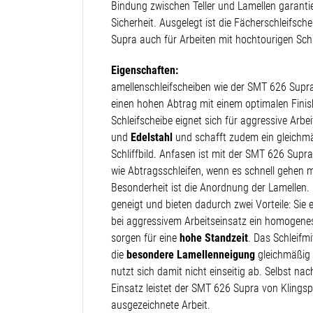
Bindung zwischen Teller und Lamellen garanti
Sicherheit. Ausgelegt ist die Fächerschleifsc
Supra auch für Arbeiten mit hochtourigen Sch
Eigenschaften:
amellenschleifscheiben wie der SMT 626 Supr
einen hohen Abtrag mit einem optimalen Finis
Schleifscheibe eignet sich für aggressive Arbe
und
Edelstahl
und schafft zudem ein gleichm
Schliffbild. Anfasen ist mit der SMT 626 Supr
wie Abtragsschleifen, wenn es schnell gehen 
Besonderheit ist die Anordnung der Lamellen. D
geneigt und bieten dadurch zwei Vorteile: Sie 
bei aggressivem Arbeitseinsatz ein homogenes
sorgen für eine
hohe Standzeit
. Das Schleifmi
die
besondere Lamellenneigung
gleichmäßig 
nutzt sich damit nicht einseitig ab. Selbst na
Einsatz leistet der SMT 626 Supra von Klings
ausgezeichnete Arbeit.