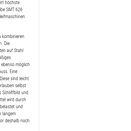
ert höchste
heibe SMT 626
leifmaschinen.
a kombinieren
h. Die
iten auf Stahl
äßiges
a ebenso möglich
muss. Eine
iese sind leicht
erlauben selbst
 Schliffbild und
ttel wird durch
belastet und
ch langem
por deshalb noch