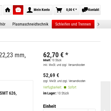
Mein Konto
0,00 € *
Kontakt
ehör
Plasmaschneidtechnik
Schleifen und Trennen
Automat

62,70 € *
x22,23 mm,
Inhalt:
10
Stück
inkl. MwSt. und zzgl. Versandkosten
52,69 €
zzgl. MwSt. und zzgl. Versandkosten
Verfügbarkeit:
Sofort
 SMT 626,
im Lager:
10 Stück
Einheit