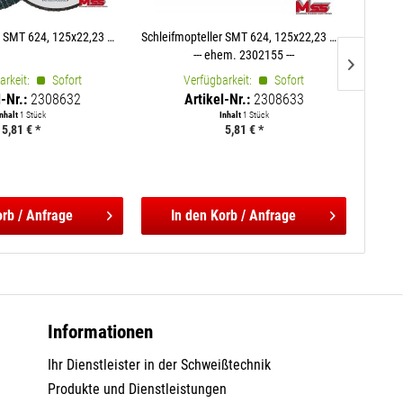
Schleifmopteller SMT 624, 125x22,23 mm, K40, GEW
Schleifmopteller SMT 624, 125x22,23 mm, K60, GEW
--- ehem. 2302155 ---
arkeit:
Sofort
Verfügbarkeit:
Sofort
V
l-Nr.:
2308632
Artikel-Nr.:
2308633
Inhalt
1 Stück
Inhalt
1 Stück
5,81 € *
5,81 € *
rb / Anfrage
In den
Korb / Anfrage
I
Informationen
Ihr Dienstleister in der Schweißtechnik
Produkte und Dienstleistungen