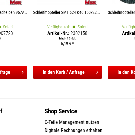
3M™ Cubitron™ II Fächerscheiben 967A konisch Ø...
Schleifmopteller SMT 624 K40 150x22,23 mm N
Sofort
Verfügbarkeit:
Sofort
Verfügb
907723
Artikel-Nr.:
2302158
Artike
k
Inhalt
1 Stück
6,19 € *
frage
In den
Korb / Anfrage
In den
Ko
f
Shop Service
C-Teile Management nutzen
Digitale Rechnungen erhalten