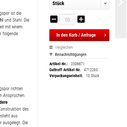
spor ist die
hl
und Stahl. Die
eit mit einem
r folgende
In den
Korb / Anfrage
Vergleichen
Benachrichtigungen
Artikel-Nr.:
2308871
Guttroff-Artikel-Nr.
4712265
Verpackungseinheit:
10 Stück
gspor richten
en Ansprüchen.
dere
Konstruktion des
esteht aus
r ausgelegt. Die