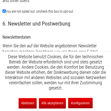
and other users.
You are not opted out. Uncheck this box to opt-out.
6. Newsletter und Postwerbung
Newsletter­daten
Wenn Sie den auf der Website angebotenen Newsletter
beziehen möchten, benötigen wir von Ihnen eine E-Mail-
Diese Website benutzt Cookies, die für den technischen
Adresse sowie Informationen, welche uns die Überprüfung
Betrieb der Website erforderlich sind und stets gesetzt
gestatten, dass Sie der Inhaber der angegebenen E-Mail-
werden. Andere Cookies, die den Komfort bei Benutzung
Adresse sind und mit dem Empfang des Newsletters
dieser Website erhöhen, der Direktwerbung dienen oder die
einverstanden sind. Weitere Daten werden nicht bzw. nur auf
Interaktion mit anderen Websites und sozialen Netzwerken
freiwilliger Basis erhoben. Diese Daten verwenden wir
vereinfachen sollen, werden nur mit Ihrer Zustimmung
ausschließlich für den Versand der angeforderten
gesetzt.
Informationen und geben diese nicht an Dritte weiter.
Ablehnen
Alle akzeptieren
Konfigurieren
Die Verarbeitung der in das Newsletteranmeldeformular
eingegebenen Daten erfolgt ausschließlich auf Grundlage