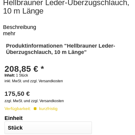
Hellbrauner Leder-Überzugschlauch,
10 m Länge
Beschreibung
mehr
208,85 € *
Inhalt:
1
Stück
Diese Website benutzt Cookies, die für den
inkl. MwSt. und zzgl. Versandkosten
technischen Betrieb der Website erforderlich sind und
stets gesetzt werden. Andere Cookies, die den
175,50 €
Komfort bei Benutzung dieser Website erhöhen, der
zzgl. MwSt. und zzgl. Versandkosten
Direktwerbung dienen oder die Interaktion mit
Verfügbarkeit:
kurzfristig
anderen Websites und sozialen Netzwerken
vereinfachen sollen, werden nur mit Ihrer Zustimmung
Einheit
gesetzt.
Ablehnen
Alle akzeptieren
Konfigurieren